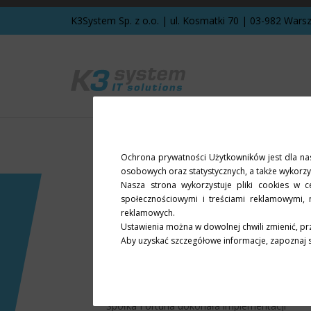
K3System Sp. z o.o. | ul. Kosmatki 70 | 03-982 War
Ochrona prywatności Użytkowników jest dla nas
osobowych oraz statystycznych, a także wykorzys
Nasza strona wykorzystuje pliki cookies w c
społecznościowymi i treściami reklamowymi, n
reklamowych.
Ustawienia można w dowolnej chwili zmienić, pr
Aby uzyskać szczegółowe informacje, zapoznaj 
Fortuna
Spółka Fortuna dokonała implementacji