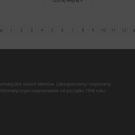
czytaj więcej »
1
2
3
4
5
6
7
8
9
10
11
12
formatyczne swoich klientów. Zabezpieczamy i wspieramy
informatycznym nieprzerwanie od początku 1998 roku.