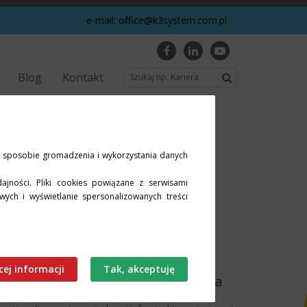
e-mail:
office@k3system.com.pl
Blog
Kontakt
 o sposobie gromadzenia i wykorzystania danych
ajności. Pliki cookies powiązane z serwisami
wych i wyświetlanie spersonalizowanych treści
cej informacji
Wojskowa Akademia Techniczna