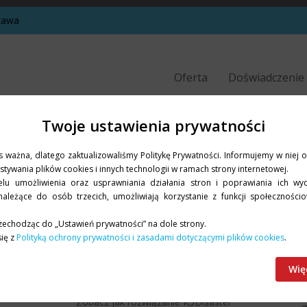
szawa
Oferta
Doświadczenie
Twoje ustawienia prywatności
 ważna, dlatego zaktualizowaliśmy Politykę Prywatności. Informujemy w niej
Poznaj nasze wdrożenia
tywania plików cookies i innych technologii w ramach strony internetowej.
elu umożliwienia oraz usprawniania działania stron i poprawiania ich wyd
ależące do osób trzecich, umożliwiają korzystanie z funkcji społecznościo
zechodząc do „Ustawień prywatności” na dole strony.
się z
Polityką ochrony prywatności i zasadami dotyczącymi plików cookies
.
Wię
BISNODE POLSKA - video
Zobacz jak rozwiązanie K3Disaster